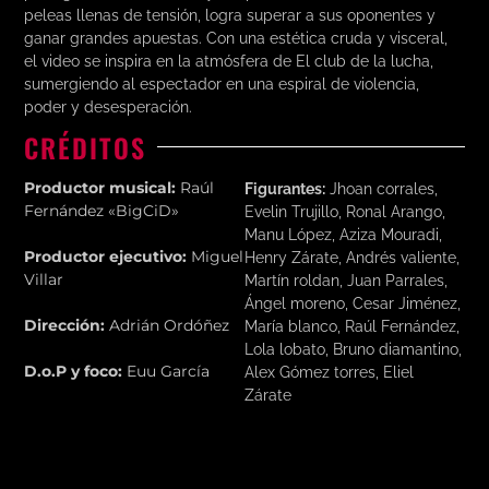
peleas llenas de tensión, logra superar a sus oponentes y
ganar grandes apuestas. Con una estética cruda y visceral,
el video se inspira en la atmósfera de El club de la lucha,
sumergiendo al espectador en una espiral de violencia,
poder y desesperación.
CRÉDITOS
Productor musical:
Raúl
Figurantes:
Jhoan corrales,
Fernández «BigCiD»
Evelin Trujillo, Ronal Arango,
Manu López, Aziza Mouradi,
Productor ejecutivo:
Miguel
Henry Zárate, Andrés valiente,
Villar
Martín roldan, Juan Parrales,
Ángel moreno, Cesar Jiménez,
Dirección:
Adrián Ordóñez
María blanco, Raúl Fernández,
Lola lobato, Bruno diamantino,
D.o.P y foco:
Euu García
Alex Gómez torres, Eliel
Zárate
Operador de cámara:
Andy
Quesada
Maquillaje:
Laura Chust